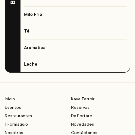
Milo Frío
Té
Aromática
Leche
Footer
Inicio
Kava Terroir
Eventos
Reservas
Restaurantes
Da Portare
Il Formaggio
Novedades
Nosotros
Contáctanos