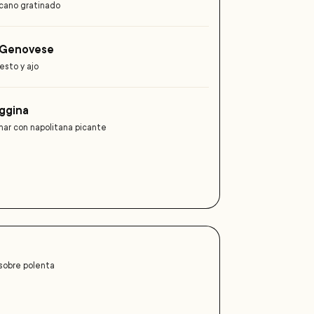
cano gratinado
a Genovese
esto y ajo
eggina
mar con napolitana picante
sobre polenta