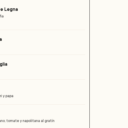
o e Legna
eña
a
glia
ri y papa
no, tomate y napolitana al gratín