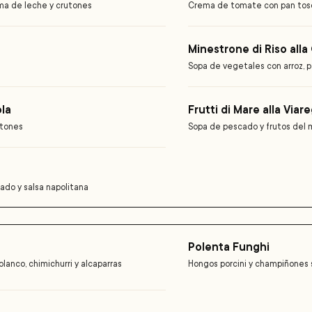
ma de leche y crutones
Crema de tomate con pan tos
Minestrone di Riso all
Sopa de vegetales con arroz, p
la
Frutti di Mare alla Viar
utones
Sopa de pescado y frutos del 
ado y salsa napolitana
Polenta Funghi
lanco, chimichurri y alcaparras
Hongos porcini y champiñones 