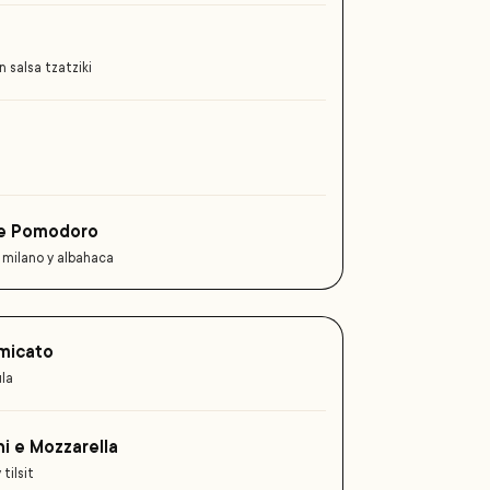
 salsa tzatziki
a e Pomodoro
 milano y albahaca
micato
ula
i e Mozzarella
tilsit