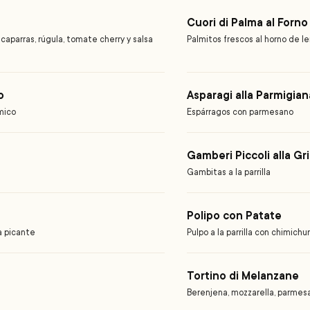
Cuori di Palma al Forn
caparras, rúgula, tomate cherry y salsa
Palmitos frescos al horno de l
o
Asparagi alla Parmigian
ámico
Espárragos con parmesano
Gamberi Piccoli alla Gri
Gambitas a la parrilla
Polipo con Patate
a picante
Pulpo a la parrilla con chimichur
Tortino di Melanzane
Berenjena, mozzarella, parmesa