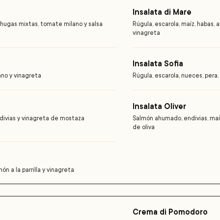
Insalata di Mare
echugas mixtas, tomate milano y salsa
Rúgula, escarola, maíz, habas, a
vinagreta
Insalata Sofia
ano y vinagreta
Rúgula, escarola, nueces, pera
Insalata Oliver
endivias y vinagreta de mostaza
Salmón ahumado, endivias, maíz
de oliva
ón a la parrilla y vinagreta
Crema di Pomodoro