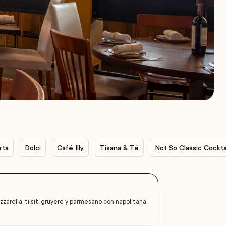
rta
Dolci
Café Illy
Tisana & Té
Not So Classic Cockta
zzarella, tilsit, gruyere y parmesano con napolitana