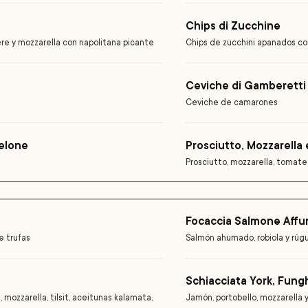
Chips di Zucchine
yere y mozzarella con napolitana picante
Chips de zucchini apanados con
Ceviche di Gamberetti
Ceviche de camarones
elone
Prosciutto, Mozzarell
Prosciutto, mozzarella, tomate
Focaccia Salmone Affu
e trufas
Salmón ahumado, robiola y rúg
Schiacciata York, Fungh
mozzarella, tilsit, aceitunas kalamata,
Jamón, portobello, mozzarella y 