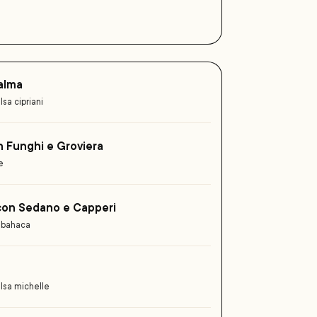
Palma
sa cipriani
n Funghi e Groviera
e
con Sedano e Capperi
albahaca
alsa michelle