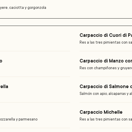
uyere, caciotta y gorgonzola
Carpaccio di Cuori di 
i
Res a las tres pimientas con sal
o
Carpaccio di Manzo co
Res con champiñones y gruyer
ella
Carpaccio di Salmone 
Salmón con apio, alcaparras y 
Carpaccio Michelle
mozzarella y parmesano
Res a las tres pimientas con s