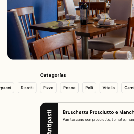
Categorías
rpacci
Risotti
Pizze
Pesce
Polli
Vitello
Carn
Bruschetta Prosciutto e Manc
Antipasti
Pan toscano con prosciutto, tomate, man