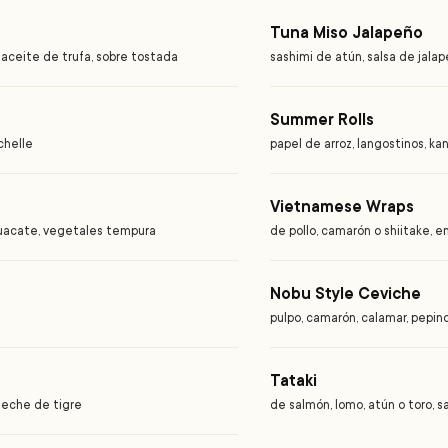
Tuna Miso Jalapeño
 aceite de trufa, sobre tostada
sashimi de atún, salsa de jal
Summer Rolls
chelle
papel de arroz, langostinos, ka
Vietnamese Wraps
aguacate, vegetales tempura
de pollo, camarón o shiitake, 
Nobu Style Ceviche
pulpo, camarón, calamar, pepin
Tataki
, leche de tigre
de salmón, lomo, atún o toro, 