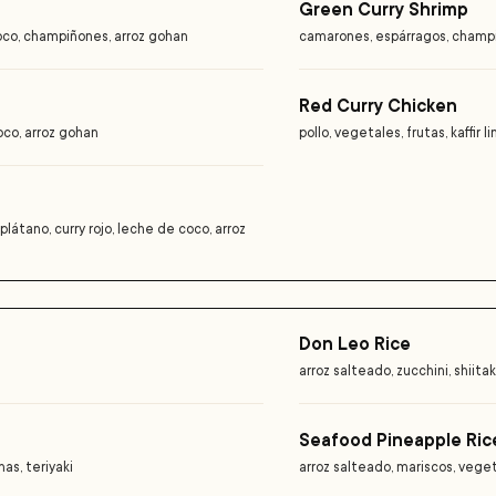
Green Curry Shrimp
coco, champiñones, arroz gohan
camarones, espárragos, champiñ
Red Curry Chicken
oco, arroz gohan
pollo, vegetales, frutas, kaffir 
látano, curry rojo, leche de coco, arroz
Don Leo Rice
arroz salteado, zucchini, shiita
Seafood Pineapple Ric
as, teriyaki
arroz salteado, mariscos, veget