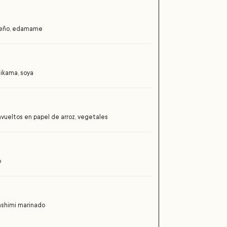
apeño, edamame
nikama, soya
envueltos en papel de arroz, vegetales
o
sashimi marinado