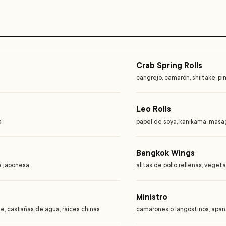
Crab Spring Rolls
cangrejo, camarón, shiitake, p
Leo Rolls
a
papel de soya, kanikama, mas
Bangkok Wings
a japonesa
alitas de pollo rellenas, vegeta
Ministro
ke, castañas de agua, raíces chinas
camarones o langostinos, apa