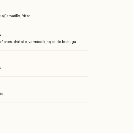
ají amarillo, fritas
s
ñones, shiitake, vermicelli, hojas de lechuga
s
as