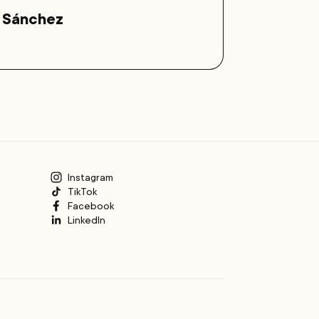
o Sánchez
Os
Ch
Instagram
TikTok
Facebook
LinkedIn