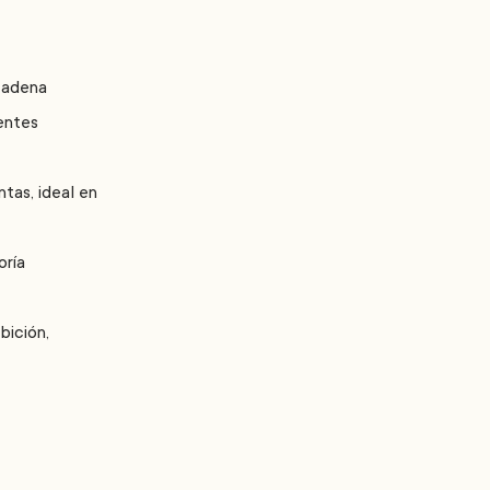
cadena
entes
tas, ideal en
oría
bición,