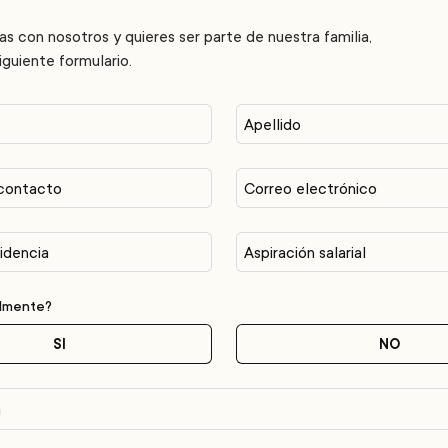
cas con nosotros y quieres ser parte de nuestra familia,
siguiente formulario.
Apellido
contacto
Correo electrónico
idencia
Aspiración salarial
almente?
SI
NO
a