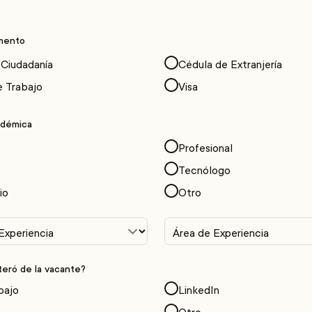
mento
 Ciudadanía
Cédula de Extranjería
e Trabajo
Visa
adémica
Profesional
Tecnólogo
io
Otro
eró de la vacante?
bajo
LinkedIn