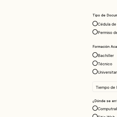
Tipo de Docu
Cédula de
Permiso d
Formación Ac
Bachiller
Técnico
Universitar
¿Dónde se ent
Computra