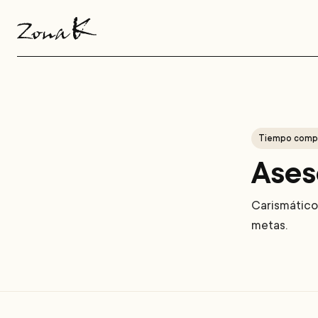
Grupo Zona K
Zona K
Menú de encabezado
Tiempo comp
Ases
Carismático
metas.