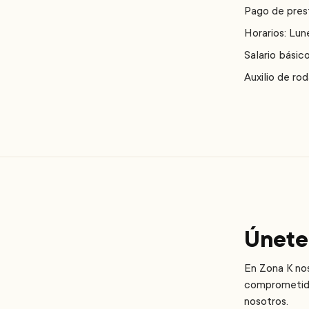
Pago de pres
Horarios: Lu
Salario básic
Auxilio de ro
Únete 
En Zona K no
comprometida
nosotros.