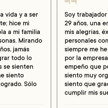
a vida y a ser
Soy trabajador
e; hice mi
29 años, una e
la a mi familia
mis alegrías, é
sonas. Mirando
personales com
años, jamás
siempre me he
rar todo lo
por la empresa
s se sienten
empeño que po
me siento
siento muy org
logrado. Sólo
siento que gra
cumplir mis su