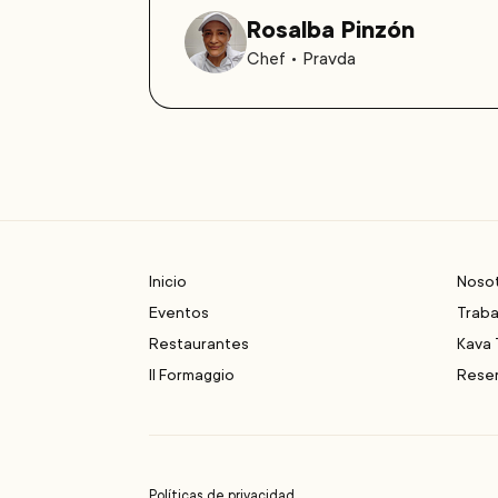
Rosalba Pinzón
Chef • Pravda
Footer
Inicio
Noso
Eventos
Traba
Restaurantes
Kava 
Il Formaggio
Rese
Políticas de privacidad