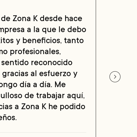
 de Zona K desde hace
Mi vid
mpresa a la que le debo
distin
xitos y beneficios, tanto
aprend
o profesionales,
a mis 
 sentido reconocido
que no
 gracias al esfuerzo y
pero 
ngo día a día. Me
famili
ulloso de trabajar aquí,
estabi
cias a Zona K he podido
desem
eños.
grand