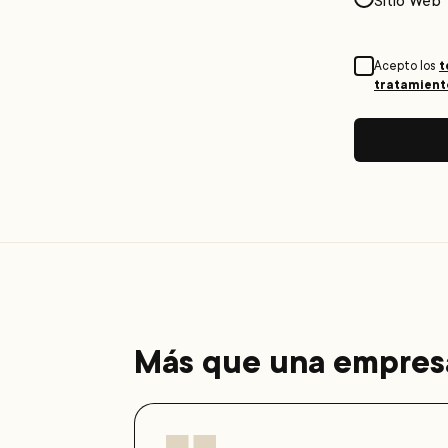
Sitio Web
t
Acepto los
tratamient
Más que una empresa,
Testimonio de Rosalba Pinzón