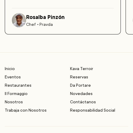
Rosalba Pinzón
Chef • Pravda
Footer
Inicio
Kava Terroir
Eventos
Reservas
Restaurantes
Da Portare
Il Formaggio
Novedades
Nosotros
Contáctanos
Trabaja con Nosotros
Responsabilidad Social