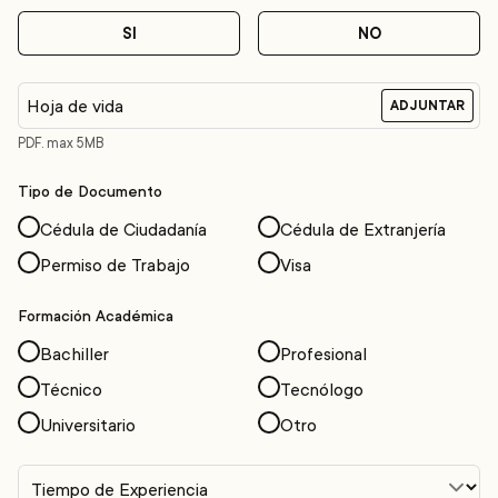
SI
NO
Hoja de vida
ADJUNTAR
PDF. max 5MB
Tipo de Documento
Cédula de Ciudadanía
Cédula de Extranjería
Permiso de Trabajo
Visa
Formación Académica
Bachiller
Profesional
Técnico
Tecnólogo
Universitario
Otro