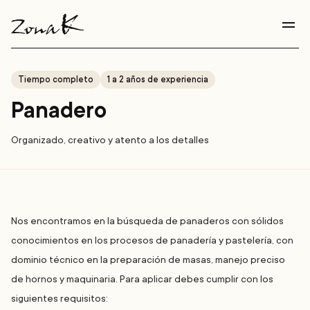
Grupo Zona K
Zona K
Menú de encabezado
Tiempo completo
1 a 2 años de experiencia
Panadero
Organizado, creativo y atento a los detalles
Nos encontramos en la búsqueda de panaderos con sólidos
conocimientos en los procesos de panadería y pastelería, con
dominio técnico en la preparación de masas, manejo preciso
de hornos y maquinaria. Para aplicar debes cumplir con los
siguientes requisitos: